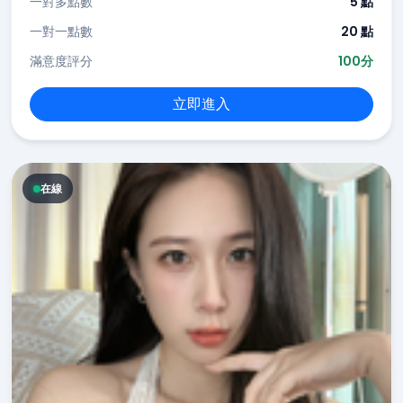
一對多點數
5 點
一對一點數
20 點
滿意度評分
100分
立即進入
在線