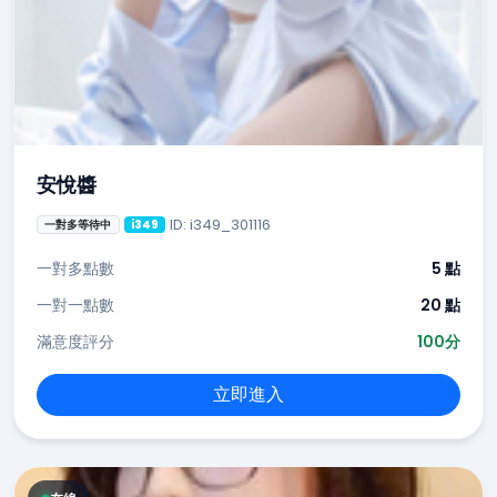
安悅醬
ID: i349_301116
一對多等待中
i349
一對多點數
5 點
一對一點數
20 點
滿意度評分
100分
立即進入