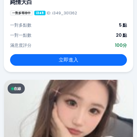
純情大白
ID: i349_301362
一對多等待中
i349
一對多點數
5 點
一對一點數
20 點
滿意度評分
100分
立即進入
在線