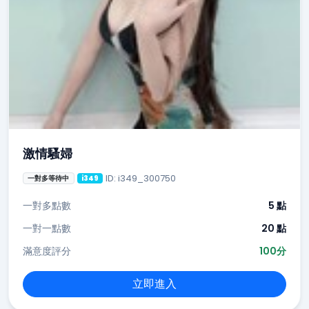
激情騷婦
ID: i349_300750
一對多等待中
i349
一對多點數
5 點
一對一點數
20 點
滿意度評分
100分
立即進入