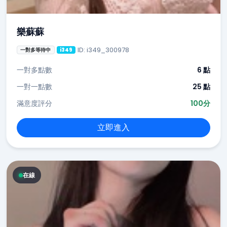
樂蘇蘇
ID: i349_300978
一對多等待中
i349
一對多點數
6 點
一對一點數
25 點
滿意度評分
100分
立即進入
在線