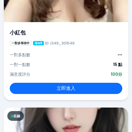
小紅包
ID: i349_301549
一對多等待中
i349
一對多點數
--
一對一點數
15 點
滿意度評分
100分
立即進入
在線