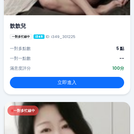
歆歆兒
ID: i349_301225
一對多忙線中
i349
一對多點數
5 點
一對一點數
--
滿意度評分
100分
立即進入
一對多忙線中