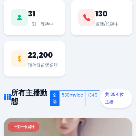
31
130
一對一等待中
通話/忙碌中
22,200
預估目前營業額
所有主播動
共 354 位
全
530my1cc
i349
態
部
主播
一對一忙線中