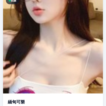
在線
緬甸可樂