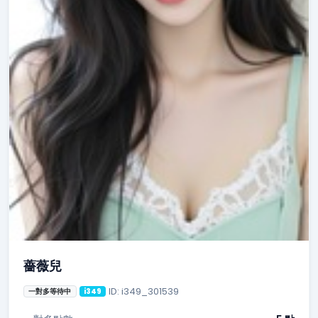
薔薇兒
ID: i349_301539
一對多等待中
i349