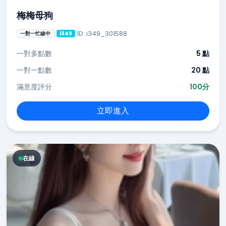
梅梅母狗
ID: i349_301588
一對一忙線中
i349
一對多點數
5 點
一對一點數
20 點
滿意度評分
100分
立即進入
在線