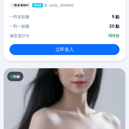
ID: i349_300992
一對多等待中
i349
一對多點數
5 點
一對一點數
20 點
滿意度評分
100分
立即進入
在線